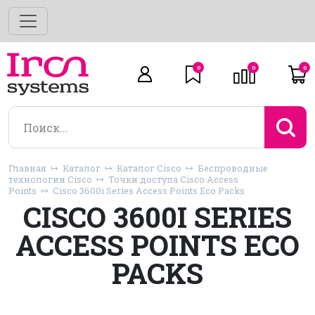
0
0
0
Главная
Каталог
Каталог Cisco
Беспроводные
технологии Cisco
Точки доступа Cisco Access
Points
Cisco 3600i Series Access Points Eco Packs
CISCO 3600I SERIES
ACCESS POINTS ECO
PACKS