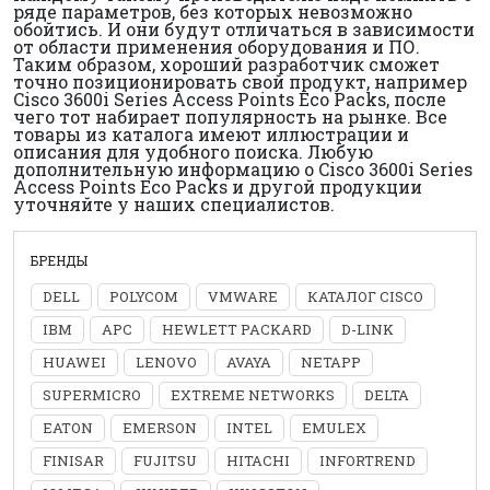
ряде параметров, без которых невозможно
обойтись. И они будут отличаться в зависимости
от области применения оборудования и ПО.
Таким образом, хороший разработчик сможет
точно позиционировать свой продукт, например
Cisco 3600i Series Access Points Eco Packs, после
чего тот набирает популярность на рынке. Все
товары из каталога имеют иллюстрации и
описания для удобного поиска. Любую
дополнительную информацию о Cisco 3600i Series
Access Points Eco Packs и другой продукции
уточняйте у наших специалистов.
БРЕНДЫ
DELL
POLYCOM
VMWARE
КАТАЛОГ CISCO
IBM
APC
HEWLETT PACKARD
D-LINK
HUAWEI
LENOVO
AVAYA
NETAPP
SUPERMICRO
EXTREME NETWORKS
DELTA
EATON
EMERSON
INTEL
EMULEX
FINISAR
FUJITSU
HITACHI
INFORTREND