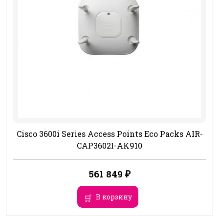
Cisco 3600i Series Access Points Eco Packs AIR-
CAP3602I-AK910
561 849
₽
В корзину