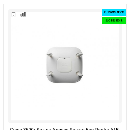
В наличии
Новинка
Cisco 3600i Series Access Points Eco Packs AIR-