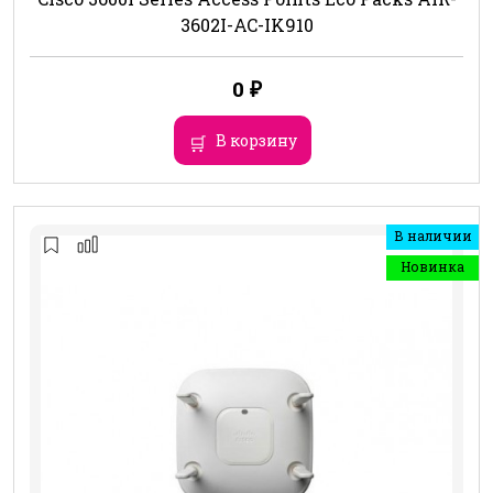
3602I-AC-IK910
0
₽
В корзину
В наличии
Новинка