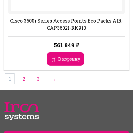
Cisco 3600i Series Access Points Eco Packs AIR-
CAP3602I-RK910
561 849
₽
В корзину
1
2
3
→