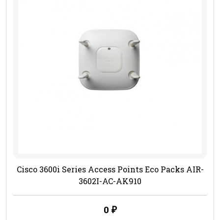
Cisco 3600i Series Access Points Eco Packs AIR-
3602I-AC-AK910
0
₽