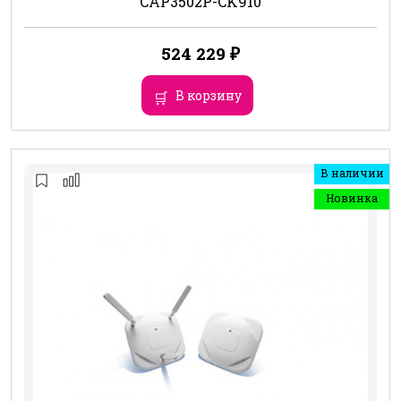
CAP3502P-CK910
524 229
₽
В корзину
В наличии
Новинка