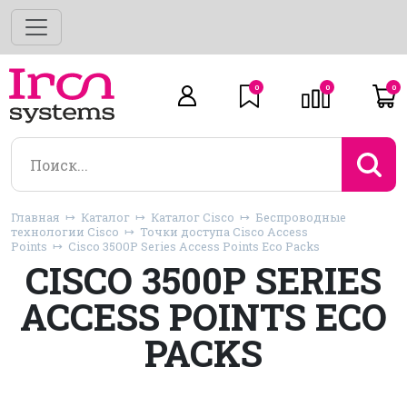
0
0
0
Главная
Каталог
Каталог Cisco
Беспроводные
технологии Cisco
Точки доступа Cisco Access
Points
Cisco 3500P Series Access Points Eco Packs
CISCO 3500P SERIES
ACCESS POINTS ECO
PACKS