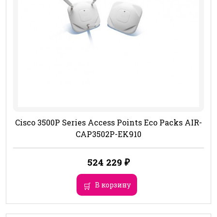
Cisco 3500P Series Access Points Eco Packs AIR-
CAP3502P-EK910
524 229
₽
В корзину