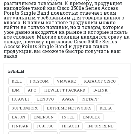
различными товарами. К примеру, продукция
наподобие такой как Cisco 3500e Series Access
Points Single Band полностью отвечает всем
актуальным требованиям для товаров данного
класса. В нашем каталоге продукции можно
найти не только новинки, но и товары, которые
уже давно находятся на рынке и которые искать
все сложнее. Многие позиции находятся сразу на
складе, поэтому при заказе Cisco 3500e Series
Access Points Single Band и других видов
продукции, вы сможете быстро получить ваш
заказ.
БРЕНДЫ
DELL
POLYCOM
VMWARE
КАТАЛОГ CISCO
IBM
APC
HEWLETT PACKARD
D-LINK
HUAWEI
LENOVO
AVAYA
NETAPP
SUPERMICRO
EXTREME NETWORKS
DELTA
EATON
EMERSON
INTEL
EMULEX
FINISAR
FUJITSU
HITACHI
INFORTREND