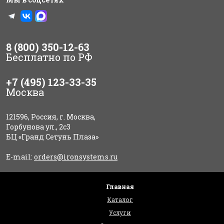
8 (800) 350-12-63
Бесплатно по РФ
+7 (495) 123-33-35
Москва
121596, Россия, г. Москва,
Горбунова ул., 2с3
БЦ «Гранд Сетунь Плаза»
E-mail:
orders@ironsystems.ru
Главная
Каталог
Услуги