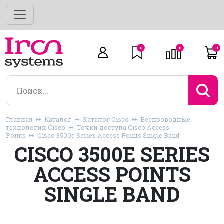
0
0
0
Главная
Каталог
Каталог Cisco
Беспроводные
технологии Cisco
Точки доступа Cisco Access
Points
Cisco 3500e Series Access Points Single Band
CISCO 3500E SERIES
ACCESS POINTS
SINGLE BAND