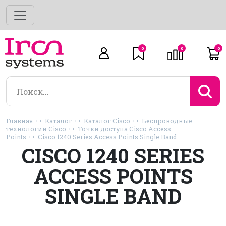
0
0
0
Главная
Каталог
Каталог Cisco
Беспроводные
технологии Cisco
Точки доступа Cisco Access
Points
Cisco 1240 Series Access Points Single Band
CISCO 1240 SERIES
ACCESS POINTS
SINGLE BAND