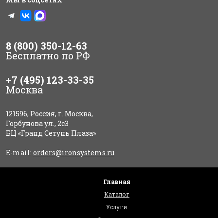
8 (800) 350-12-63
Бесплатно по РФ
+7 (495) 123-33-35
Москва
121596, Россия, г. Москва,
Горбунова ул., 2с3
БЦ «Гранд Сетунь Плаза»
E-mail:
orders@ironsystems.ru
Главная
Каталог
Услуги