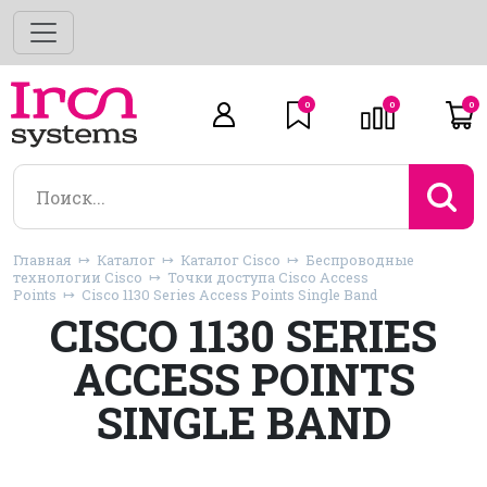
0
0
0
Главная
Каталог
Каталог Cisco
Беспроводные
технологии Cisco
Точки доступа Cisco Access
Points
Cisco 1130 Series Access Points Single Band
CISCO 1130 SERIES
ACCESS POINTS
SINGLE BAND