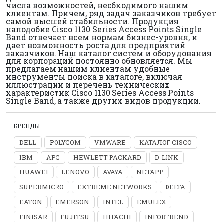
числа возможностей, необходимого нашим
клиентам. Причем, ряд задач заказчиков требует
самой высшей стабильности. Продукция
наподобие Cisco 1130 Series Access Points Single
Band отвечает всем нормам бизнес-уровня, и
дает возможность роста для предприятий
заказчиков. Наш каталог систем и оборудования
для корпораций постоянно обновляется. Мы
предлагаем нашим клиентам удобные
инструменты поиска в каталоге, включая
иллюстрации и перечень технических
характеристик Cisco 1130 Series Access Points
Single Band, а также других видов продукции.
БРЕНДЫ
DELL
POLYCOM
VMWARE
КАТАЛОГ CISCO
IBM
APC
HEWLETT PACKARD
D-LINK
HUAWEI
LENOVO
AVAYA
NETAPP
SUPERMICRO
EXTREME NETWORKS
DELTA
EATON
EMERSON
INTEL
EMULEX
FINISAR
FUJITSU
HITACHI
INFORTREND