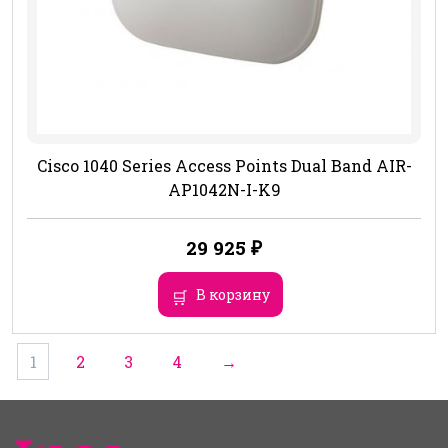
Cisco 1040 Series Access Points Dual Band AIR-
AP1042N-I-K9
29 925
₽
В корзину
1
2
3
4
→