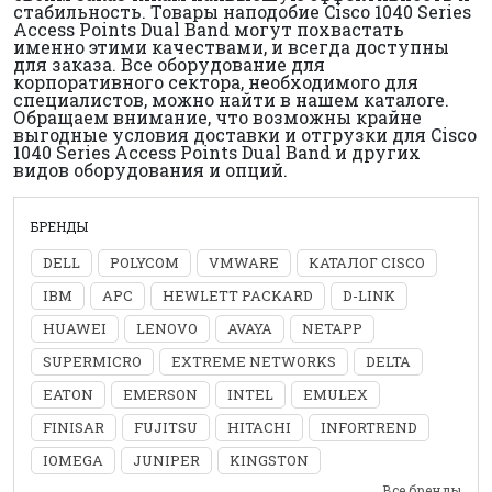
стабильность. Товары наподобие Cisco 1040 Series
Access Points Dual Band могут похвастать
именно этими качествами, и всегда доступны
для заказа. Все оборудование для
корпоративного сектора, необходимого для
специалистов, можно найти в нашем каталоге.
Обращаем внимание, что возможны крайне
выгодные условия доставки и отгрузки для Cisco
1040 Series Access Points Dual Band и других
видов оборудования и опций.
БРЕНДЫ
DELL
POLYCOM
VMWARE
КАТАЛОГ CISCO
IBM
APC
HEWLETT PACKARD
D-LINK
HUAWEI
LENOVO
AVAYA
NETAPP
SUPERMICRO
EXTREME NETWORKS
DELTA
EATON
EMERSON
INTEL
EMULEX
FINISAR
FUJITSU
HITACHI
INFORTREND
IOMEGA
JUNIPER
KINGSTON
Все бренды