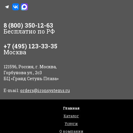
8 (800) 350-12-63
Бесплатно по РФ
+7 (495) 123-33-35
Москва
121596, Россия, г. Москва,
Горбунова ул., 2с3
БЦ «Гранд Сетунь Плаза»
E-mail:
orders@ironsystems.ru
Главная
Каталог
Услуги
О компании