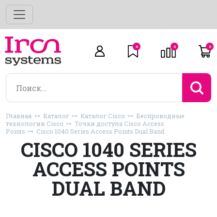
0
0
0
Главная
Каталог
Каталог Cisco
Беспроводные
технологии Cisco
Точки доступа Cisco Access
Points
Cisco 1040 Series Access Points Dual Band
CISCO 1040 SERIES
ACCESS POINTS
DUAL BAND