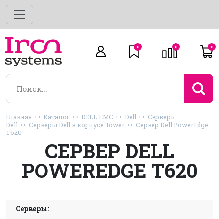
0
0
0
Главная
Каталог
DELL EMC
Dell
Серверы
Dell
Серверы Dell в корпусе Tower
Сервер Dell PowerEdge
T620
СЕРВЕР DELL
POWEREDGE T620
Серверы: