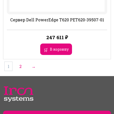
Сервер Dell PowerEdge T620 PET620-39507-01
247 611
₽
В корзину
1
2
→