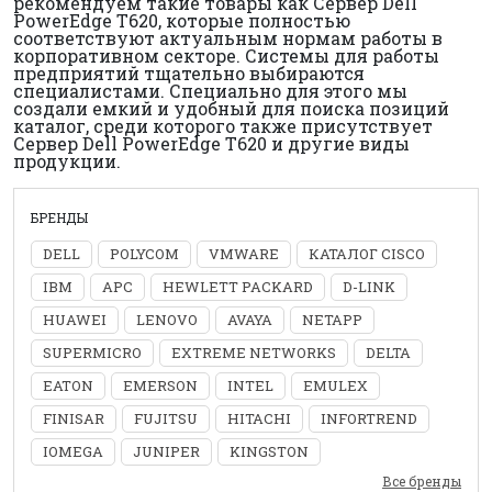
рекомендуем такие товары как Сервер Dell
PowerEdge T620, которые полностью
соответствуют актуальным нормам работы в
корпоративном секторе. Системы для работы
предприятий тщательно выбираются
специалистами. Специально для этого мы
создали емкий и удобный для поиска позиций
каталог, среди которого также присутствует
Сервер Dell PowerEdge T620 и другие виды
продукции.
БРЕНДЫ
DELL
POLYCOM
VMWARE
КАТАЛОГ CISCO
IBM
APC
HEWLETT PACKARD
D-LINK
HUAWEI
LENOVO
AVAYA
NETAPP
SUPERMICRO
EXTREME NETWORKS
DELTA
EATON
EMERSON
INTEL
EMULEX
FINISAR
FUJITSU
HITACHI
INFORTREND
IOMEGA
JUNIPER
KINGSTON
Все бренды