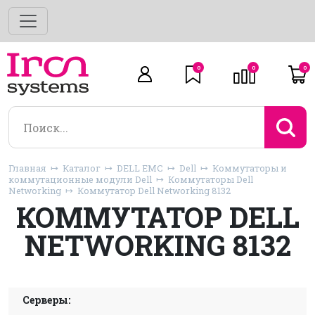
0
0
0
Главная
Каталог
DELL EMC
Dell
Коммутаторы и
коммутационные модули Dell
Коммутаторы Dell
Networking
Коммутатор Dell Networking 8132
КОММУТАТОР DELL
NETWORKING 8132
Серверы: