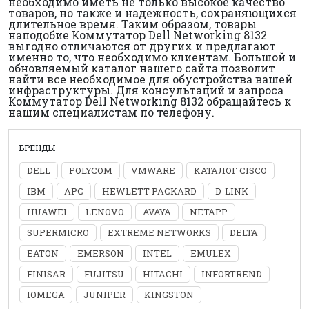
необходимо иметь не только высокое качество
товаров, но также и надежность, сохраняющихся
длительное время. Таким образом, товары
наподобие Коммутатор Dell Networking 8132
выгодно отличаются от других и предлагают
именно то, что необходимо клиентам. Большой и
обновляемый каталог нашего сайта позволит
найти все необходимое для обустройства вашей
инфраструктуры. Для консультаций и запроса
Коммутатор Dell Networking 8132 обращайтесь к
нашим специалистам по телефону.
БРЕНДЫ
DELL
POLYCOM
VMWARE
КАТАЛОГ CISCO
IBM
APC
HEWLETT PACKARD
D-LINK
HUAWEI
LENOVO
AVAYA
NETAPP
SUPERMICRO
EXTREME NETWORKS
DELTA
EATON
EMERSON
INTEL
EMULEX
FINISAR
FUJITSU
HITACHI
INFORTREND
IOMEGA
JUNIPER
KINGSTON