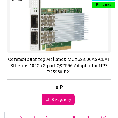
Новинка
Сетевой адаптер Mellanox MCX623106AS-CDAT
Ethernet 100Gb 2-port QSFP56 Adapter for HPE
P25960-B21
0
₽
В корзину
1
2
3
4
…
80
81
82