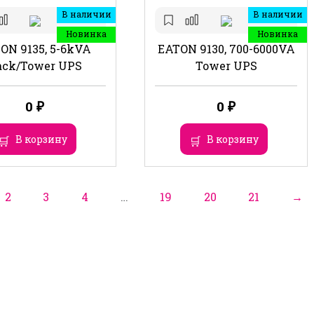
В наличии
В наличии
Новинка
Новинка
ON 9135, 5-6kVA
EATON 9130, 700-6000VA
ack/Tower UPS
Tower UPS
0
₽
0
₽
В корзину
В корзину
2
3
4
…
19
20
21
→