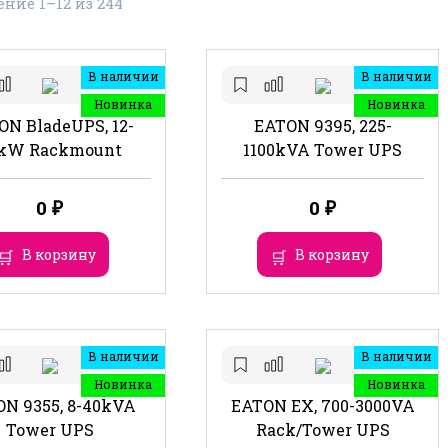
ние 1–12 из 244
В наличии
В наличии
Новинка
Новинка
ON BladeUPS, 12-
EATON 9395, 225-
kW Rackmount
1100kVA Tower UPS
0
₽
0
₽
В корзину
В корзину
В наличии
В наличии
Новинка
Новинка
N 9355, 8-40kVA
EATON EX, 700-3000VA
Tower UPS
Rack/Tower UPS